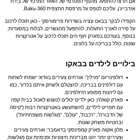
אם תרצו להתפעל מהנוף הפנורמי של האזור המרכזי של בירת
אזרבייג'ן, עליכם לטפס על מרפסת התצפית Baku-360.
הקפידו לבקר בבאנו ונציה בשדרות פרימורסקי - כאן תוכלו לרכוב
על סירה לאורך התעלות, להתפעל מהגשרים, לבלות במסעדות.
בנוסף, בעודכם בפארק חוף הים תוכלו לרכוב על אטרקציות
שונות, כולל בבריכה על בלונים.
בילויים לילדים בבאקו
דולפינריום “מרלין”: אורחים צעירים בוודאי ישמחו לשחות
עם דולפינים בבריכה, להצטלם ולשחק איתם בכדור, כמו
גם ליהנות ממופע הדולפינים.
פארק קואלה: כאן ילדים יכולים לנשנש לאכול בבית קפה
עם תפריט לילדים, להשתעשע באטרקציות רבות (“טיסה
של הדבורה”, “רכבת”, “עוֹלָם”, “מגלשות משפחתיות”)
ובחנויות משחק שונות.
מלון אקווה פארק קמפינסקי בדאמבר: אורחים צעירים
וצעירים יותר יהנו מבריכות חיצוניות ופנימיות עם מגלשות.