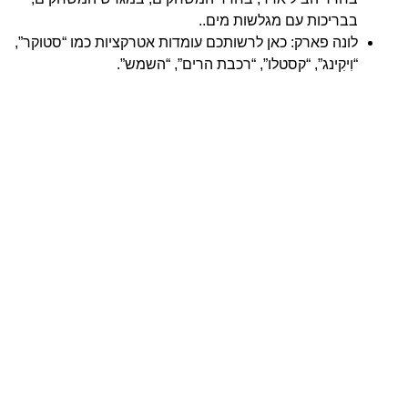
בבריכות עם מגלשות מים..
לונה פארק: כאן לרשותכם עומדות אטרקציות כמו “סטוקר”,
“וִיקִינג”, “קסטלו”, “רכבת הרים”, “השמש”.