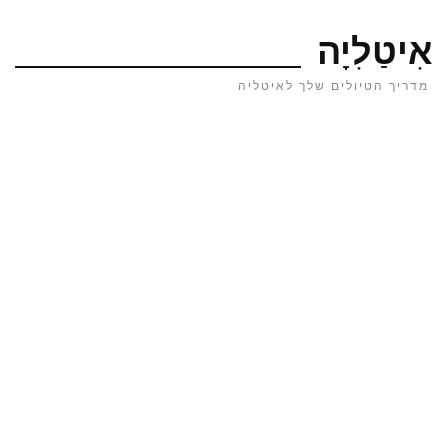
אִיטַלִיָה
מדריך הטיולים שלך לאיטליה