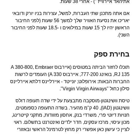
אתיהאד איירווייז ") - אחרי 38 שעות.
אם אתה מתכנן שתי העברות, למשל, עצירות בניו יורק ודובאי
יאריכו את נסיעת האוויר שלך למשך 56 שעות (לפני החיבור
הראשון יהיו לך 15 שעות במילואים ו -18.5 שעות לפני החיבור
השני).
בחירת ספק
תוכלו לחזור הביתה במטוסים (איירבוס A 380-800, Embraer
RJ 135, בואינג 777-200, איירבוס A 330) העומדים לרשות
החברות הבאות: אירופלוט; יונייטד - איירליינס דלתא איירליינס
סילון כחול "Virgin Virgin Airways".
טיסת וושינגטון-מוסקבה מתבצעת על ידי שדה תעופה דולס
וושינגטון (IAD), 40 ק"מ מהעיר. בשדה התעופה כספומטים,
חנויות דיוטי פרי, משרדי בנק, אחסון מזוודות, מתקני קייטרינג,
מכון עיסוי, מרכז עסקים, חדר ילדים ואינטרנט בתשלום. ראוי
לציין כי עישון כאן אפשרי רק מחוץ לטרמינל הראשי ובאזורי