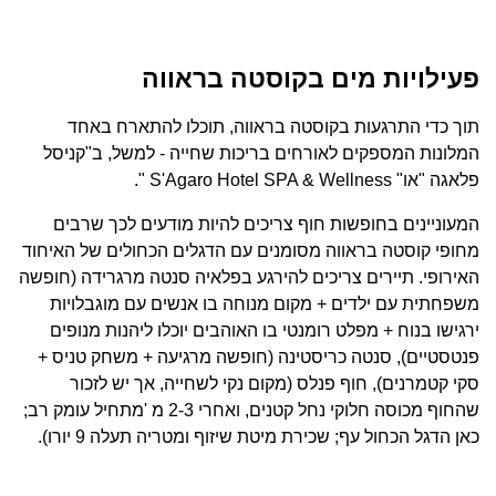
פעילויות מים בקוסטה בראווה
תוך כדי התרגעות בקוסטה בראווה, תוכלו להתארח באחד
המלונות המספקים לאורחים בריכות שחייה - למשל, ב"קניסל
פלאגה "או" S'Agaro Hotel SPA & Wellness ".
המעוניינים בחופשות חוף צריכים להיות מודעים לכך שרבים
מחופי קוסטה בראווה מסומנים עם הדגלים הכחולים של האיחוד
האירופי. תיירים צריכים להירגע בפלאיה סנטה מרגרידה (חופשה
משפחתית עם ילדים + מקום מנוחה בו אנשים עם מוגבלויות
ירגישו בנוח + מפלט רומנטי בו האוהבים יוכלו ליהנות מנופים
פנטסטיים), סנטה כריסטינה (חופשה מרגיעה + משחק טניס +
סקי קטמרנים), חוף פנלס (מקום נקי לשחייה, אך יש לזכור
שהחוף מכוסה חלוקי נחל קטנים, ואחרי 2-3 מ 'מתחיל עומק רב;
כאן הדגל הכחול עף; שכירת מיטת שיזוף ומטריה תעלה 9 יורו).