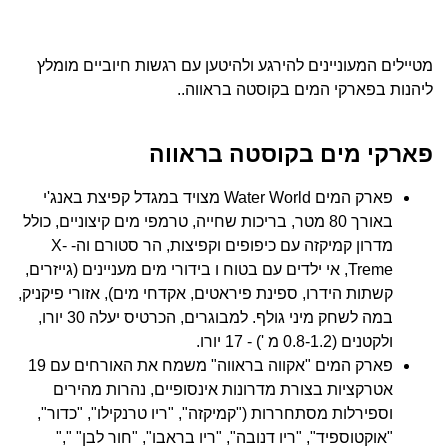
מטיילים המעוניינים להירגע ולהיטען עם רגשות חיוביים מומלץ
ליהנות בפארקי המים בקוסטה בראווה..
פארקי מים בקוסטה בראווה
פארק המים Water World מצויד במגדל קפיצת באנג'י
באורך 80 מטר, בריכות שחייה, טרמפי מים קיצוניים, כולל
מדרון קמיקזה עם כיפופים וקפיצות, הר סטורם וה- X-
Treme, אי ילדים עם בטוח ו בידורי מים מעניינים (גייזרים,
קשתות הידרו, ספינת פיראטים, אקדחי מים), אזורי פיקניק,
במה לשחק מיני גולף. למבוגרים, הכרטיס יעלה 30 יורו,
ולקטנים (0.8-1.2 מ ') - 17 יורו.
פארק המים "אקווה בראווה" משמח את האורחים עם 19
אטרקציות בצורת מדרונות אינסופיים, נהרות מהירים
וספירלות מסתחררות ("קמיקזה", "ריו טרנקילו", "כדור",
"אוקטוספיד", "ריו דנובה", "ריו בראבו", "חור לבן" ","