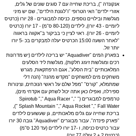
אנקונדה "), בריכת שחייה עם 7 סוגים שונים של גלים,
אזורי ילדים" האי הטרופי "ו"לגונת הילדים", שם יש מיני
מגלשות ובילויים נוספים. כניסה למבוגרים - 28 יורו (כרטיס
ליומיים - 43 יורו), לילדים (80-120 ס"מ) - 17 יורו (כרטיס
ליומיים - 26 יורו). ראוי לציין כי בביקור ב"אקווה בראווה
"לאחר השעה 15:00 הכרטיס יעלה למבקרים בכ -5 יורו
יותר זול.
בפארק המים "Aquadiver" יש בריכה לילדים (יש מדרונות
רכים ומגלשות זיגזג חלקות), מגלשות ליד הסלעים
המלאכותיים "בית הסלע", אגם הרפתקאות, מגרש
משחקים מים למשחקים "מקדש מהנה" (הנה דלי
שמתמלא, "קורס" "מפל שלם על ראשי הנוכחים, וצינורות
ספירלה, ואפילו כאן אתה יכול לשחק עם אקדחי מים),
טרמפים למבוגרים (" Spirotub "," Aqua Racer ","
Splash Mountain "," Aqua Rocket "," Fall Water "),
בריכת שחייה עם גלים מלאכותיים, גן שעשועים לילדים
"פארק פינדה". עבור מבוגרים "Aquadiver" גובה 30 יורו
עבור כרטיס כניסה, ו -17 יורו לילדים (עד 120 ס"מ)
(כרטיס 2 + 2 עולה 77 יורו).